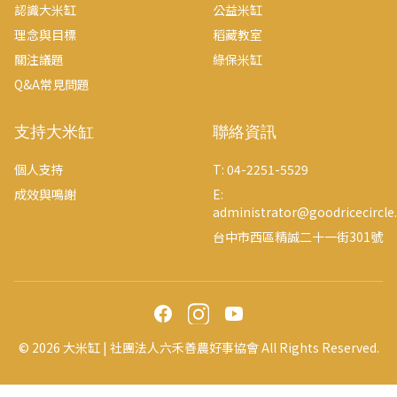
認識大米缸
公益米缸
理念與目標
稻藏教室
關注議題
綠保米缸
Q&A常見問題
支持大米缸
聯絡資訊
個人支持
T: 04-2251-5529
成效與鳴謝
E:
administrator@goodricecircl
台中市西區精誠二十一街301號
©
2026
大米缸 | 社團法人六禾善農好事協會 All Rights Reserved.