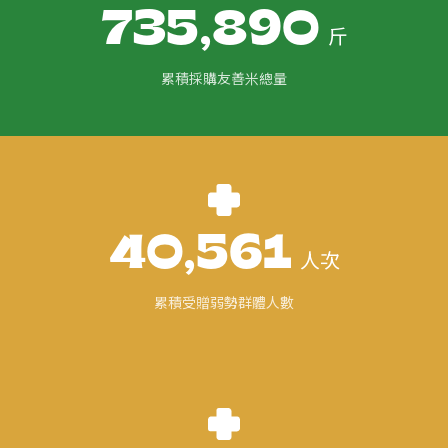
735,890
斤
累積採購友善米總量
40,561
人次
累積受贈弱勢群體人數